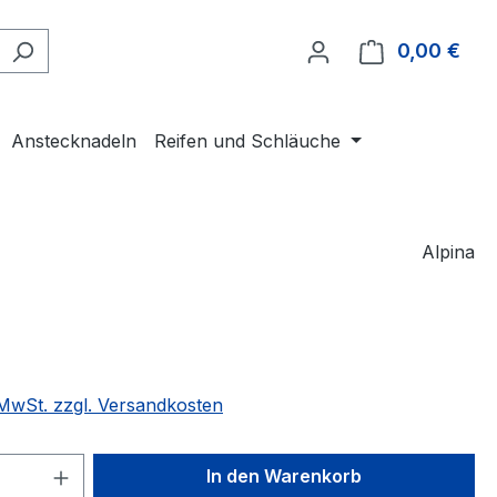
0,00 €
Ware
Anstecknadeln
Reifen und Schläuche
Alpina
eis:
. MwSt. zzgl. Versandkosten
 Anzahl: Gib den gewünschten Wert ein 
In den Warenkorb