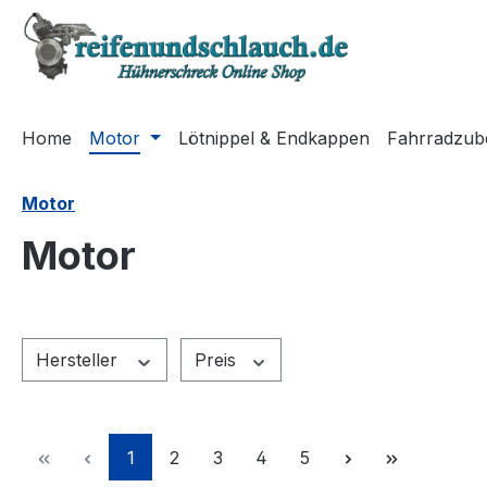
m Hauptinhalt springen
Zur Suche springen
Zur Hauptnavigation springen
Home
Motor
Lötnippel & Endkappen
Fahrradzub
Motor
Motor
Hersteller
Preis
Seite
Seite
Seite
Seite
Seite
1
2
3
4
5