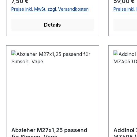
Regulärer Preis:
Regulärer
7,50 €
59,00 €
Flinschstraße 27 60388 Frankfurt
Flinschst
Preise inkl. MwSt. zzgl. Versandkosten
Preise inkl
am Main Telefon: 0049 69 413 001
am Main T
E-Mail: info@bowdenzug.info</p>
E-Mail: i
Details
</div>
</div>
Abzieher M27x1,25 passend
Addinol 
für Simson, Vape
MZ405 (D