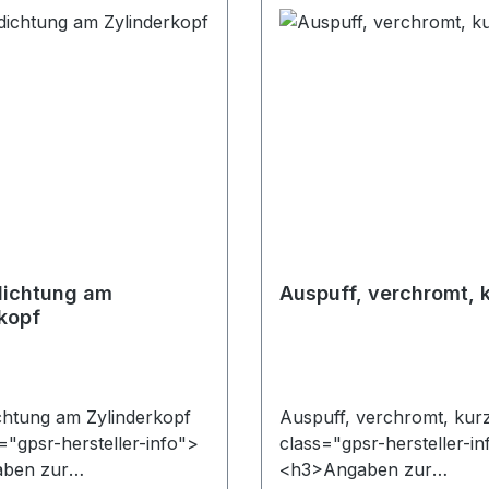
>&nbsp;ADDINOL Lube
</strong>&nbsp;ADDINO
 Am Haupttor D-06237
Oil GmbH Am Haupttor 
efon + 49 (0) 3461 845-
Leuna Telefon + 49 (0) 
nfo@addinol.de</p></div>
0 Email info@addinol.de
nfo@mza-vertrieb.de</p>
ichtung am
Auspuff, verchromt, 
kopf
htung am Zylinderkopf
Auspuff, verchromt, kurz
="gpsr-hersteller-info">
class="gpsr-hersteller-i
ben zur
<h3>Angaben zur