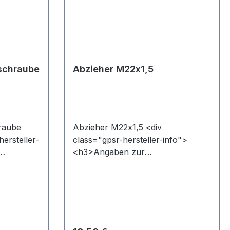
fschraube
Abzieher M22x1,5
raube
Abzieher M22x1,5 <div
ersteller-
class="gpsr-hersteller-info">
<h3>Angaben zur
R)</h3><p
Produktsicherheit (GPSR)</h3><p
ong>Name
class="gpsr-text"><strong>Name
des Herstellers bzw.
im Sinne
verantwortliche Person im Sinne
erordnung:
der Produktsicherheitsverordnung:
Pfeiffer,
</strong>&nbsp;Raymund Pfeiffer,