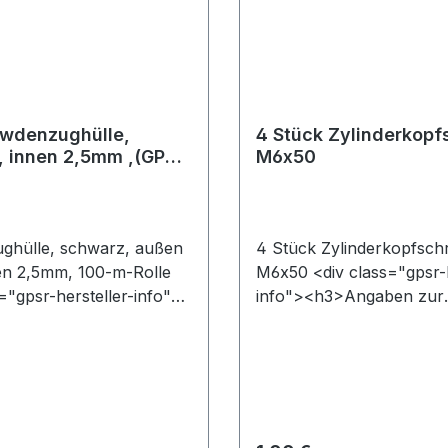
wdenzughülle,
4 Stück Zylinderkop
 innen 2,5mm ,(GP
M6x50
/m)
ghülle, schwarz, außen
4 Stück Zylinderkopfsch
en 2,5mm, 100-m-Rolle
M6x50 <div class="gpsr-h
="gpsr-hersteller-info">
info"><h3>Angaben zur
ben zur
Produktsicherheit (GPS
cherheit (GPSR)</h3><p
class="gpsr-text"><str
psr-text"><strong>Name
des Herstellers bzw.
llers:
verantwortliche Person 
>&nbsp;Hartmann & Co
der Produktsicherheitsv
 Betätigungszüge GmbH
</strong>&nbsp;Raymund 