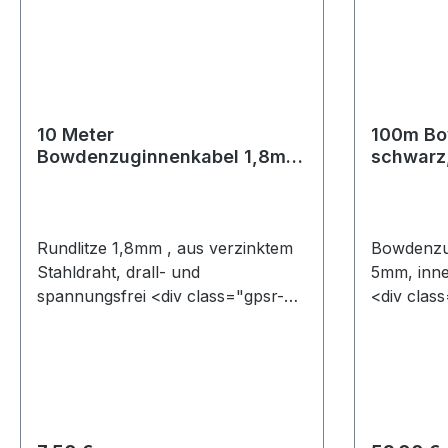
10 Meter
100m Bo
Bowdenzuginnenkabel 1,8mm
schwarz,
(GP 0,75EUR/m)
0,59EUR
Rundlitze 1,8mm , aus verzinktem
Bowdenzu
Stahldraht, drall- und
5mm, inn
spannungsfrei <div class="gpsr-
<div class
hersteller-info"><h3>Angaben zur
<h3>Anga
Produktsicherheit (GPSR)</h3><p
Produktsi
class="gpsr-text"><strong>Name
class="g
des Herstellers:
des Herste
</strong>&nbsp;Hartmann & Co
</strong
Brems- & Betätigungszüge GmbH
Brems- &