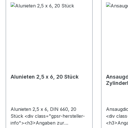
</strong
Oil GmbH
Leuna Tel
0 Email i
E-Mail: i
</div>
Alunieten 2,5 x 6, 20 Stück
Ansaugd
Zylinder
Alunieten 2,5 x 6, DIN 660, 20
Ansaugdic
Stück <div class="gpsr-hersteller-
<div class
info"><h3>Angaben zur
<h3>Anga