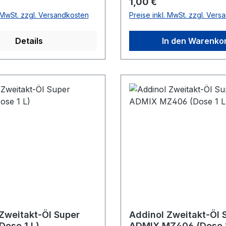
 Preis:
Regulärer Preis:
1,00 €
raße 27 60388 Frankfurt
Falladastr.35 04159 Leipzi
. MwSt. zzgl. Versandkosten
Preise inkl. MwSt. zzgl. Ver
elefon: 0049 69 413 001
0177/4287350,
nfo@bowdenzug.info</p>
mail@huehnerschreck.d
Details
In den Warenko
</div>
Zweitakt-Öl Super
Addinol Zweitakt-Öl 
ose 1 L)
ADMIX MZ406 (Dose 1