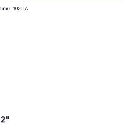
mmer:
10311A
/2"