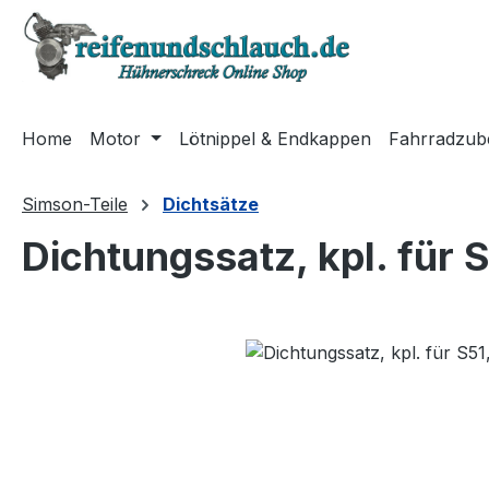
m Hauptinhalt springen
Zur Suche springen
Zur Hauptnavigation springen
Home
Motor
Lötnippel & Endkappen
Fahrradzub
Simson-Teile
Dichtsätze
Dichtungssatz, kpl. für 
Bildergalerie überspringen