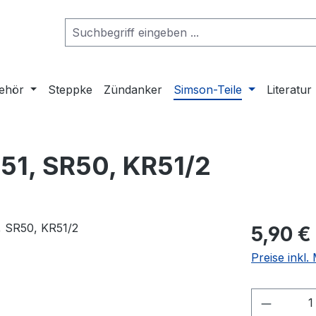
ehör
Steppke
Zündanker
Simson-Teile
Literatur
S51, SR50, KR51/2
Regulärer Pr
5,90 €
Preise inkl
Produkt