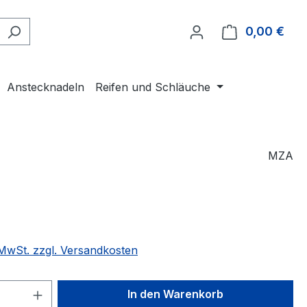
0,00 €
Ware
Anstecknadeln
Reifen und Schläuche
MZA
eis:
. MwSt. zzgl. Versandkosten
 Anzahl: Gib den gewünschten Wert ein 
In den Warenkorb