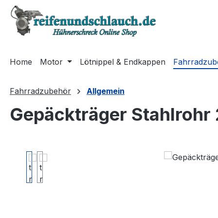
m Hauptinhalt springen
Zur Suche springen
Zur Hauptnavigation springen
Home
Motor
Lötnippel & Endkappen
Fahrradzub
Fahrradzubehör
Allgemein
Gepäckträger Stahlrohr
Bildergalerie überspringen