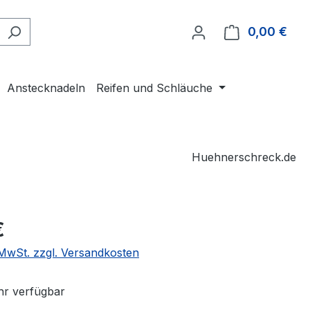
0,00 €
Ware
Anstecknadeln
Reifen und Schläuche
Huehnerschreck.de
eis:
€
. MwSt. zzgl. Versandkosten
r verfügbar