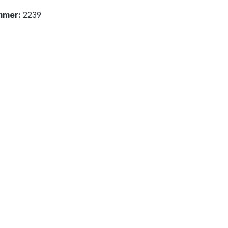
mmer:
2239