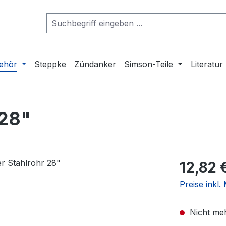
ehör
Steppke
Zündanker
Simson-Teile
Literatur
 28"
Regulärer Pr
12,82 
Preise inkl
Nicht meh