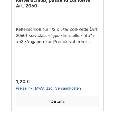
Kettenschloß, passend zur Kette
Art. 2060
Kettenschloß für 1/2 x 3/16 Zoll-Kette (Art.
2060) <div class="gpsr-hersteller-info">
<h3>Angaben zur Produktsicherheit
(GPSR)</h3><p class="gpsr-text">
<strong>Name des Herstellers:
</strong>&nbsp;Wippermann junior
GmbHDelsterner Str. 13358091
HagenDeutschlandTel. +49 2331 782-
0Fax +49 2331 782-
Regulärer Preis:
1,20 €
356info@wippermann.com</p></div>
Preise inkl. MwSt. zzgl. Versandkosten
Details