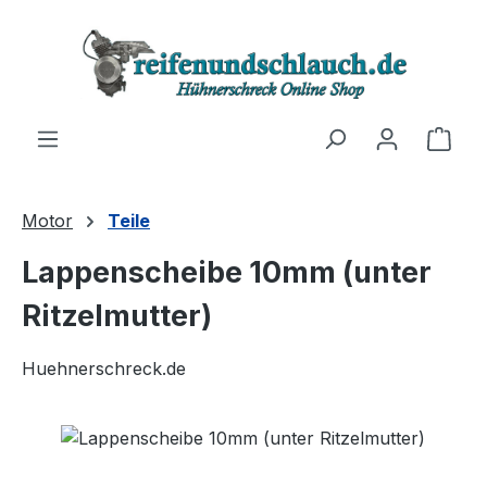
Zum Hauptinhalt springen
Ware
Motor
Teile
Lappenscheibe 10mm (unter
Ritzelmutter)
Huehnerschreck.de
Bildergalerie überspringen