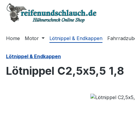
m Hauptinhalt springen
Zur Suche springen
Zur Hauptnavigation springen
Home
Motor
Lötnippel & Endkappen
Fahrradzub
Lötnippel & Endkappen
Lötnippel C2,5x5,5 1,8
Bildergalerie überspringen