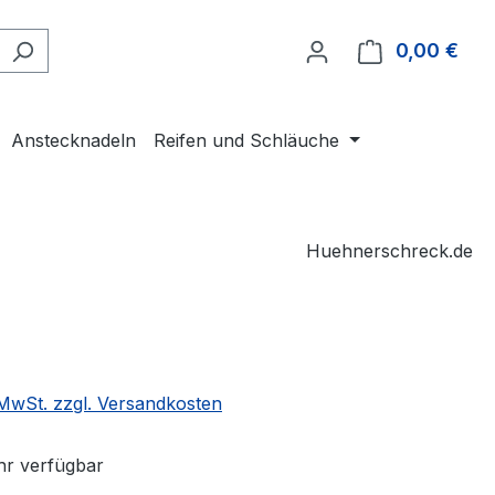
0,00 €
Ware
Anstecknadeln
Reifen und Schläuche
Huehnerschreck.de
eis:
. MwSt. zzgl. Versandkosten
r verfügbar