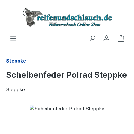
Zum Hauptinhalt springen
Ware
Steppke
Scheibenfeder Polrad Steppke
Steppke
Bildergalerie überspringen