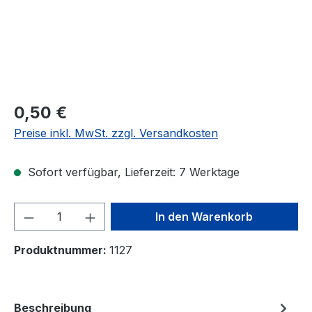
Regulärer Preis:
0,50 €
Preise inkl. MwSt. zzgl. Versandkosten
Sofort verfügbar, Lieferzeit: 7 Werktage
Produkt Anzahl: Gib den gewünschten We
In den Warenkorb
Produktnummer:
1127
Beschreibung