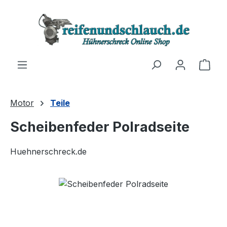
Zum Hauptinhalt springen
Ware
Motor
Teile
Scheibenfeder Polradseite
Huehnerschreck.de
Bildergalerie überspringen