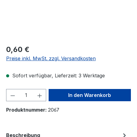
Regulärer Preis:
0,60 €
Preise inkl. MwSt. zzgl. Versandkosten
Sofort verfügbar, Lieferzeit: 3 Werktage
Produkt Anzahl: Gib den gewünschten We
In den Warenkorb
Produktnummer:
2067
Beschreibung