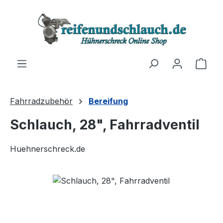
Zum Hauptinhalt springen
Ware
Fahrradzubehör
Bereifung
Schlauch, 28", Fahrradventil
Huehnerschreck.de
Bildergalerie überspringen