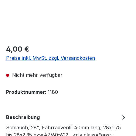
Regulärer Preis:
4,00 €
Preise inkl. MwSt. zzgl. Versandkosten
Nicht mehr verfügbar
Produktnummer:
1180
Beschreibung
Schlauch, 28", Fahrradventil 40mm lang, 28x1.75
bis 28x2.35 bzw.47/60-622 <div class="gpsr-