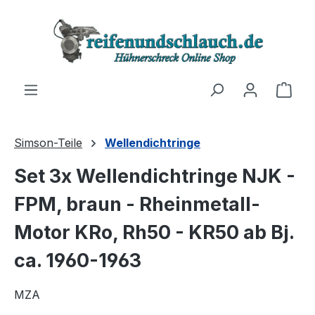
Zum Hauptinhalt springen
Ware
Simson-Teile
Wellendichtringe
Set 3x Wellendichtringe NJK -
FPM, braun - Rheinmetall-
Motor KRo, Rh50 - KR50 ab Bj.
ca. 1960-1963
MZA