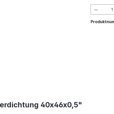
Produkt
Produktnu
serdichtung 40x46x0,5"