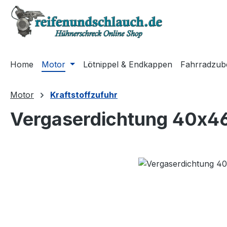
m Hauptinhalt springen
Zur Suche springen
Zur Hauptnavigation springen
Home
Motor
Lötnippel & Endkappen
Fahrradzub
Motor
Kraftstoffzufuhr
Vergaserdichtung 40x4
Bildergalerie überspringen