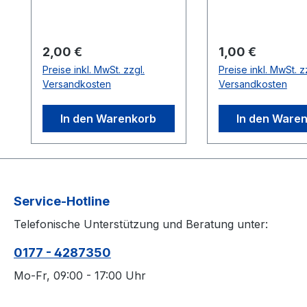
class="gpsr-text">
<strong>Name d
<strong>Name des
Herstellers bzw.
Herstellers bzw.
verantwortliche
Regulärer Preis:
Regulärer Preis:
2,00 €
1,00 €
verantwortliche Person
im Sinne der
Preise inkl. MwSt. zzgl.
Preise inkl. MwSt. z
im Sinne der
Produktsicherhei
Versandkosten
Versandkosten
Produktsicherheitsveror
dnung:
dnung:
</strong>&nbsp
In den Warenkorb
In den Ware
</strong>&nbsp;Raymun
d Pfeiffer, Fallad
d Pfeiffer, Falladastr.35
04159 Leipzig, Te
04159 Leipzig, Tel.
0177/4287350,
0177/4287350,
mail@huehnersc
mail@huehnerschreck.d
e</p></div>
Service-Hotline
e</p></div>
Telefonische Unterstützung und Beratung unter:
0177 - 4287350
Mo-Fr, 09:00 - 17:00 Uhr