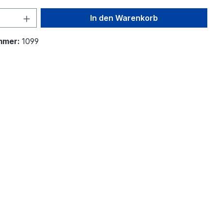
 Anzahl: Gib den gewünschten Wert ein 
In den Warenkorb
mmer:
1099