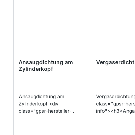
Ansaugdichtung am
Vergaserdich
Zylinderkopf
Ansaugdichtung am
Vergaserdichtung
Zylinderkopf <div
class="gpsr-hers
class="gpsr-hersteller-
info"><h3>Anga
info"><h3>Angaben zur
Produktsicherhei
Produktsicherheit
(GPSR)</h3><p
(GPSR)</h3><p
class="gpsr-text