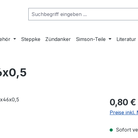
ehör
Steppke
Zündanker
Simson-Teile
Literatur
6x0,5
Regulärer Pr
0,80 €
Preise inkl
Sofort ver