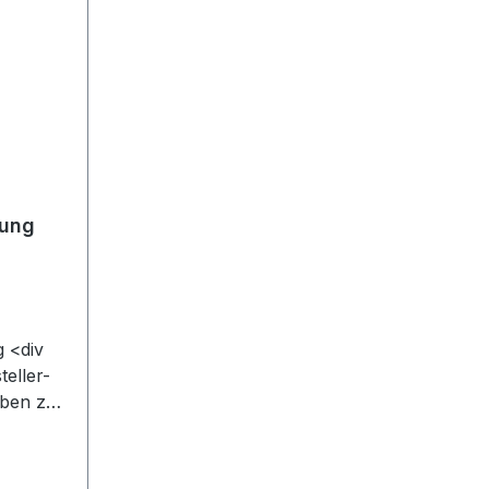
tung
 <div
teller-
ben zur
t
">