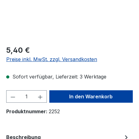
Regulärer Preis:
5,40 €
Preise inkl. MwSt. zzgl. Versandkosten
Sofort verfügbar, Lieferzeit: 3 Werktage
Produkt Anzahl: Gib den gewünschten We
In den Warenkorb
Produktnummer:
2252
Beschreibung