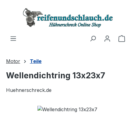
Zum Hauptinhalt springen
Ware
Motor
Teile
Wellendichtring 13x23x7
Huehnerschreck.de
Bildergalerie überspringen