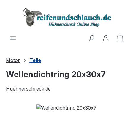
Zum Hauptinhalt springen
Ware
Motor
Teile
Wellendichtring 20x30x7
Huehnerschreck.de
Bildergalerie überspringen