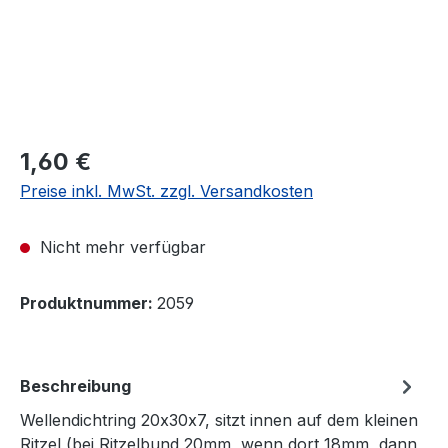
Regulärer Preis:
1,60 €
Preise inkl. MwSt. zzgl. Versandkosten
Nicht mehr verfügbar
Produktnummer:
2059
Beschreibung
Wellendichtring 20x30x7, sitzt innen auf dem kleinen
Ritzel (bei Ritzelbund 20mm, wenn dort 18mm, dann