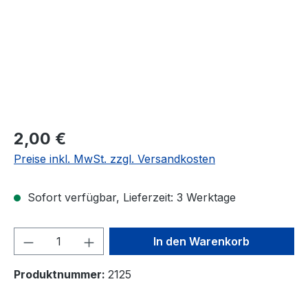
Regulärer Preis:
2,00 €
Preise inkl. MwSt. zzgl. Versandkosten
Sofort verfügbar, Lieferzeit: 3 Werktage
Produkt Anzahl: Gib den gewünschten We
In den Warenkorb
Produktnummer:
2125