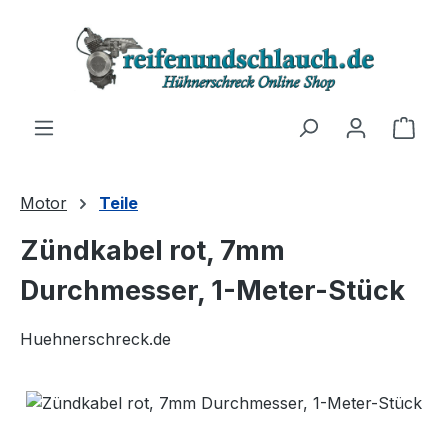
Zum Hauptinhalt springen
Ware
Motor
Teile
Zündkabel rot, 7mm
Durchmesser, 1-Meter-Stück
Huehnerschreck.de
Bildergalerie überspringen