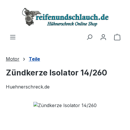
Zum Hauptinhalt springen
Ware
Motor
Teile
Zündkerze Isolator 14/260
Huehnerschreck.de
Bildergalerie überspringen