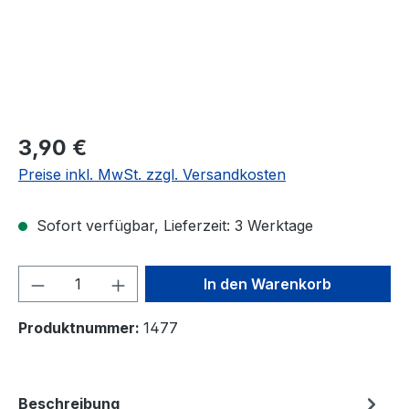
Regulärer Preis:
3,90 €
Preise inkl. MwSt. zzgl. Versandkosten
Sofort verfügbar, Lieferzeit: 3 Werktage
Produkt Anzahl: Gib den gewünschten We
In den Warenkorb
Produktnummer:
1477
Beschreibung