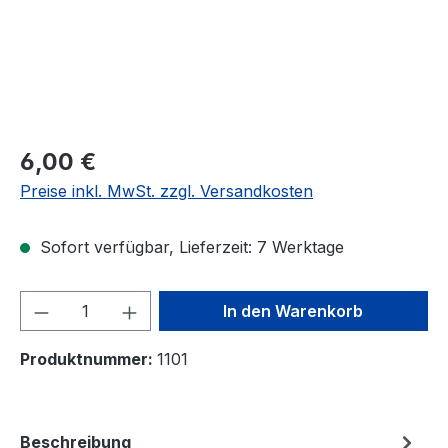
Regulärer Preis:
6,00 €
Preise inkl. MwSt. zzgl. Versandkosten
Sofort verfügbar, Lieferzeit: 7 Werktage
Produkt Anzahl: Gib den gewünschten We
In den Warenkorb
Produktnummer:
1101
Beschreibung