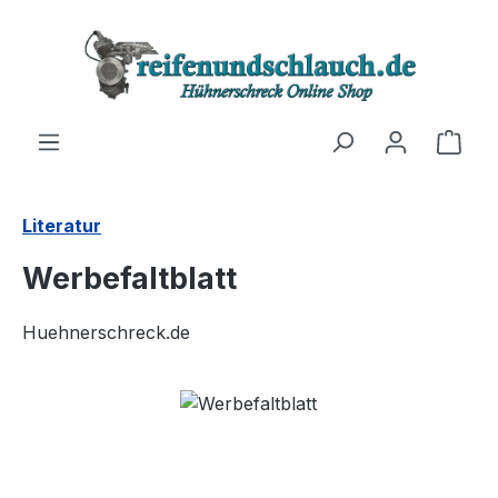
Zum Hauptinhalt springen
Ware
Literatur
Werbefaltblatt
Huehnerschreck.de
Bildergalerie überspringen