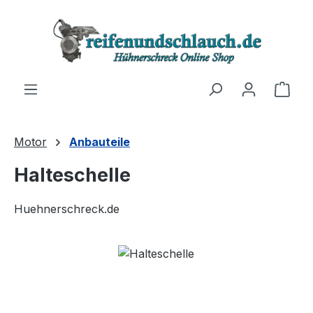
Zum Hauptinhalt springen
Ware
Motor
Anbauteile
Halteschelle
Huehnerschreck.de
Bildergalerie überspringen