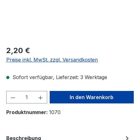
Regulärer Preis:
2,20 €
Preise inkl. MwSt. zzgl. Versandkosten
Sofort verfügbar, Lieferzeit: 3 Werktage
Produkt Anzahl: Gib den gewünschten We
In den Warenkorb
Produktnummer:
1070
Beschreibung