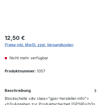
Regulärer Preis:
12,50 €
Preise inkl. MwSt. zzgl. Versandkosten
Nicht mehr verfügbar
Produktnummer:
1057
Beschreibung
Blockschelle <div class="gpsr-hersteller-info">
<h3>Angaben zur Produktsicherheit (GPSR)</h3>