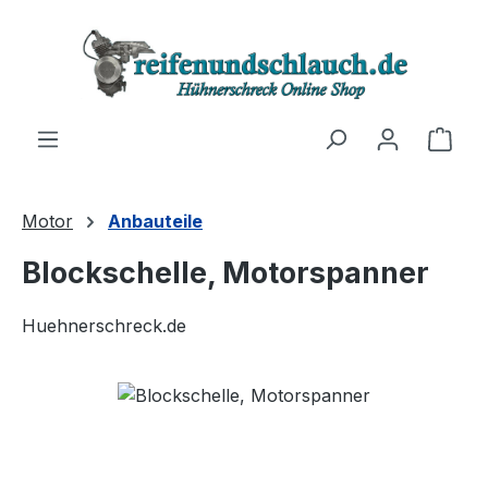
Zum Hauptinhalt springen
Ware
Motor
Anbauteile
Blockschelle, Motorspanner
Huehnerschreck.de
Bildergalerie überspringen